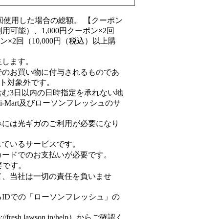
6回使用した場合の総額。 【クーポン
利用可能）、1,000円クーポン×2回
ン×2回（10,000円（税込）以上購
生します。
携店でのお買い物に付与されるものであ
ント対象外です。
む3日以内の日時指定を承れない地
Mart及びローソンフレッシュのサ
みには光ギガのご利用が必要になり
しているサービスです。
カードでのお支払いが必要です。
要です。
て、当社は一切の責任を負いませ
IDでの「ローソンフレッシュ」の
h.lawson.jp/help）からご確認く