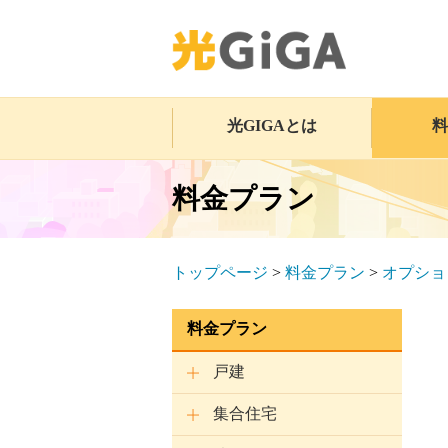
光GIGAとは
料
料金プラン
トップページ
>
料金プラン
>
オプショ
料金プラン
戸建
集合住宅