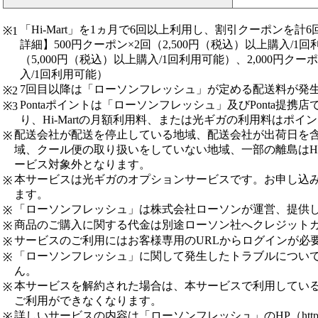
「Hi-Mart」を1ヵ月で6回以上利用し、割引クーポンを計
※1
詳細】500円クーポン×2回（2,500円（税込）以上購入/1回
（5,000円（税込）以上購入/1回利用可能）、2,000円クーポ
入/1回利用可能）
7回目以降は「ローソンフレッシュ」が定める配送料が発
※2
Pontaポイントは「ローソンフレッシュ」及びPonta提
※3
り、Hi-Martの月額利用料、または光ギガの利用料はポイ
配送会社が配送を停止している地域、配送会社が出荷日を含
※
域、クール便の取り扱いをしていない地域、一部の離島はHi-
ービス対象外となります。
本サービスは光ギガのオプションサービスです。お申し込
※
ます。
「ローソンフレッシュ」は株式会社ローソンが運営、提供
※
商品のご購入に関する代金は別途ローソン社へクレジット
※
サービスのご利用にはお客様専用のURLからログインが必
※
「ローソンフレッシュ」に関して発生したトラブルについ
※
ん。
本サービスを解約された場合は、本サービスで利用している
※
ご利用ができなくなります。
詳しいサービスの内容は「ローソンフレッシュ」のHP（http://fres
※