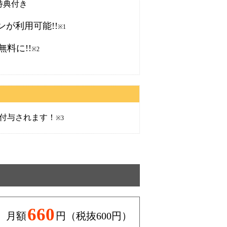
な特典付き
ンが利用可能!!
※1
料に!!
※2
が付与されます！
※3
660
月額
円（税抜600円）