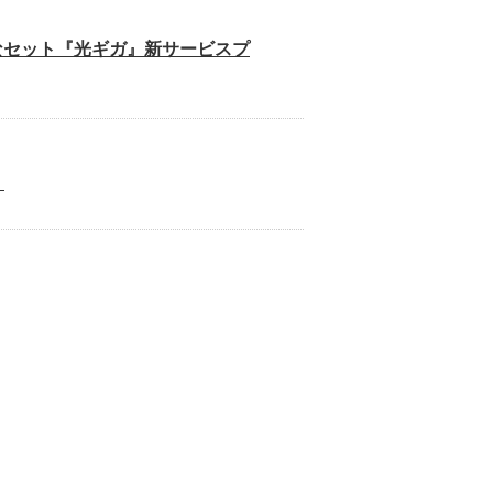
なセット『光ギガ』新サービスプ
。